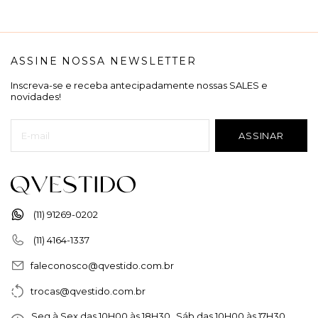
ASSINE NOSSA NEWSLETTER
Inscreva-se e receba antecipadamente nossas SALES e
novidades!
(11) 91269-0202
(11) 4164-1337
faleconosco@qvestido.com.br
trocas@qvestido.com.br
Seg à Sex das 10H00 às 18H30 Sáb das 10H00 às 17H30