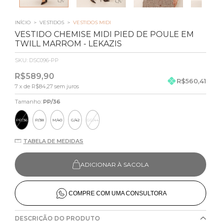
INÍCIO
>
VESTIDOS
>
VESTIDOS MIDI
VESTIDO CHEMISE MIDI PIED DE POULE EM
TWILL MARROM - LEKAZIS
SKU:
DSC096-PP
R$589,90
R$560,41
7
x de
R$84,27
sem juros
Tamanho:
PP/36
PP/36
P/38
M/40
G/42
GG/44
TABELA DE MEDIDAS
ADICIONAR À SACOLA
COMPRE COM UMA CONSULTORA
DESCRIÇÃO DO PRODUTO