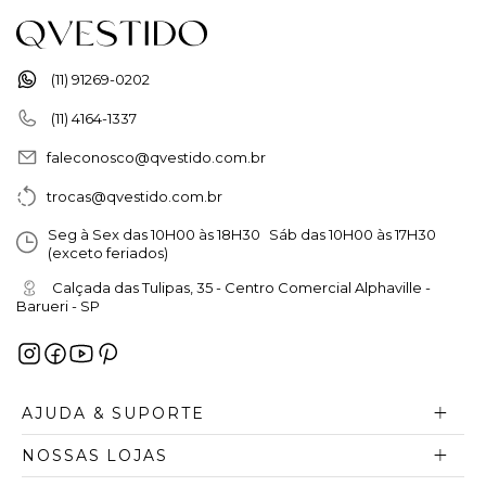
(11) 91269-0202
(11) 4164-1337
faleconosco@qvestido.com.br
trocas@qvestido.com.br
Seg à Sex das 10H00 às 18H30 Sáb das 10H00 às 17H30
(exceto feriados)
Calçada das Tulipas, 35 - Centro Comercial Alphaville -
Barueri - SP
AJUDA & SUPORTE
NOSSAS LOJAS