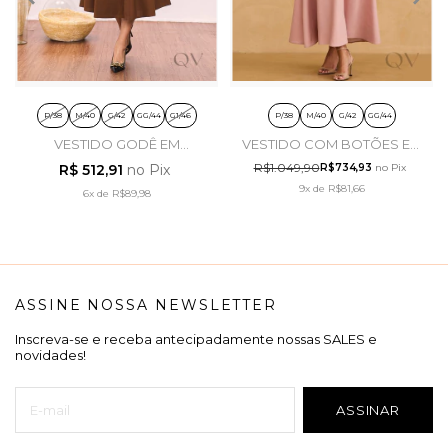
P/38
M/40
G/42
GG/44
G1/46
P/38
M/40
G/42
GG/44
VESTIDO GODÊ EM
VESTIDO COM BOTÕES EM
TRICOLINE MARROM -
VISCOSE NUDE - ARTSY
R$1.049,90
R$ 512,91
no Pix
R$734,93
no Pix
TITANIUM JEANS
9x
de
R$81,66
6x
de
R$89,98
ASSINE NOSSA NEWSLETTER
Inscreva-se e receba antecipadamente nossas SALES e
novidades!