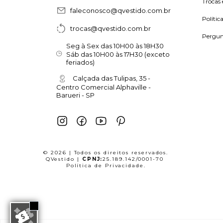
Trocas 
faleconosco@qvestido.com.br
Polític
trocas@qvestido.com.br
Pergun
Seg à Sex das 10H00 às 18H30
Sáb das 10H00 às 17H30 (exceto
feriados)
Calçada das Tulipas, 35 -
Centro Comercial Alphaville -
Barueri - SP
© 2026 | Todos os direitos reservados.
QVestido |
CPNJ:
25.189.142/0001-70
Política de Privacidade
.