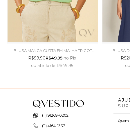
BLUSA MANGA CURTA EM MALHA TRICOT
BLUSA D
FLAMÊ LIMA DOCE - DOCE TRAMA
VISCOL
R$99,90
R$49,95
no Pix
R$2
ou
até
1x
de
R$49,95
o
AJU
SUP
(11) 91269-0202
Quem 
(11) 4164-1337