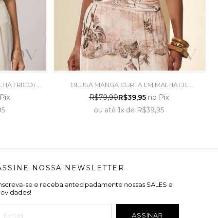
LHA TRICOT
BLUSA MANGA CURTA EM MALHA DE
E TRAMA
ALGODÃO AZUL JEANS - DOCE TRAMA
Pix
R$79,90
R$39,95
no Pix
95
ou
até
1x
de
R$39,95
ASSINE NOSSA NEWSLETTER
Inscreva-se e receba antecipadamente nossas SALES e
novidades!