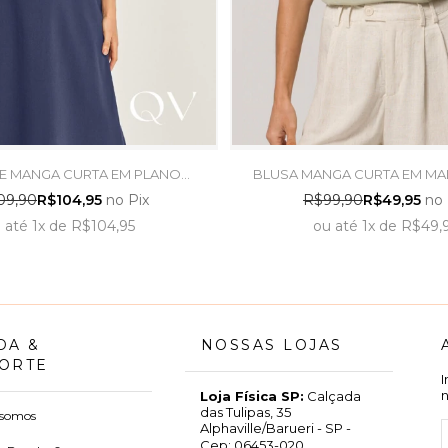
E MANGA CURTA EM PLANO
BLUSA MANGA CURTA EM MA
INHO BEGE - DOCE TRAMA
FLAMÊ VERDE CHÁ - DOC
09,90
R$104,95
no Pix
R$99,90
R$49,95
no 
u
até
1x
de
R$104,95
ou
até
1x
de
R$49,
DA &
NOSSAS LOJAS
ORTE
Loja Física SP:
Calçada
das Tulipas, 35
somos
Alphaville/Barueri - SP -
Cep: 06453-020