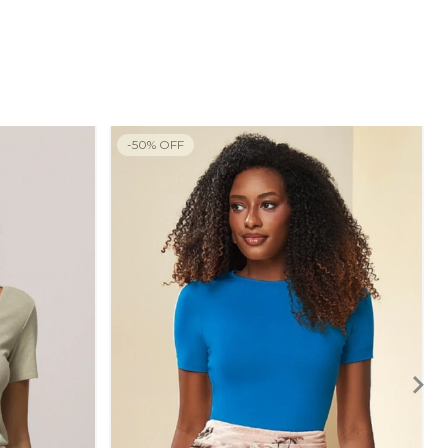
-
50
%
OFF