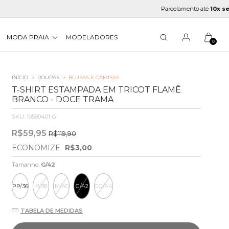
Parcelamento até
10x sem juros
MODA PRAIA
MODELADORES
0
INÍCIO
>
ROUPAS
>
BLUSAS E CAMISAS
T-SHIRT ESTAMPADA EM TRICOT FLAMÊ
BRANCO - DOCE TRAMA
SKU:
10590401-G
R$59,95
R$119,90
ECONOMIZE
R$3,00
Tamanho:
G/42
PP/36
P/38
M/40
G/42
GG/44
TABELA DE MEDIDAS