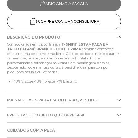
ADICIONAR À SACOLA
COMPRE COM UMA CONSULTORA
DESCRIÇÃO DO PRODUTO
Confeccionada em tricot flamê, a
T-SHIRT ESTAMPADA EM
TRICOT FLAMÊ BRANCO - DOCE TRAMA
combina conforto e
estilo em uma peça leve e moderna. O tecido de toque macio garante
caimento agradável, enquanto a estampa frontal adiciona
personalidade e sofisticação ao visual. Com modelagem clássica,
decote redondo e mangas curtas, é versátil e ideal para compor
produções casuais ou refinadas.
48% Viscose 48% Poliéster 4% Elastano
MAIS MOTIVOS PARA ESCOLHER A QVESTIDO
FRETE FÁCIL, DO JEITO QUE DEVE SER!
CUIDADOS COM A PEÇA