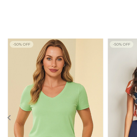
-
50
%
OFF
-
50
%
OFF