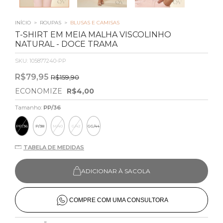
INÍCIO
>
ROUPAS
>
BLUSAS E CAMISAS
T-SHIRT EM MEIA MALHA VISCOLINHO
NATURAL - DOCE TRAMA
SKU:
105877240-PP
R$79,95
R$159,90
ECONOMIZE
R$4,00
Tamanho:
PP/36
PP/36
P/38
M/40
G/42
GG/44
TABELA DE MEDIDAS
ADICIONAR À SACOLA
COMPRE COM UMA CONSULTORA