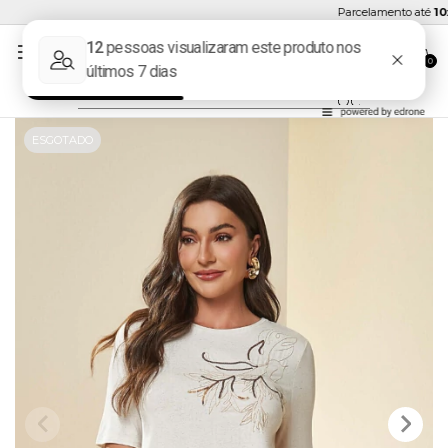
Parcelamento até
10x 
0
ESGOTADO