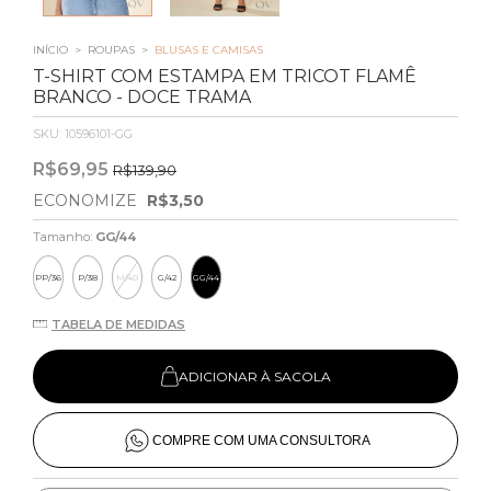
INÍCIO
>
ROUPAS
>
BLUSAS E CAMISAS
T-SHIRT COM ESTAMPA EM TRICOT FLAMÊ
BRANCO - DOCE TRAMA
SKU:
10596101-GG
R$69,95
R$139,90
ECONOMIZE
R$3,50
Tamanho:
GG/44
PP/36
P/38
M/40
G/42
GG/44
TABELA DE MEDIDAS
ADICIONAR À SACOLA
COMPRE COM UMA CONSULTORA