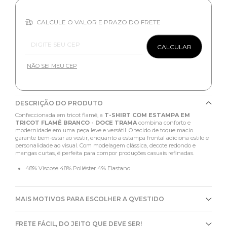
CALCULE O VALOR E PRAZO DO FRETE
Entregas para o CEP:
CALCULAR
NÃO SEI MEU CEP
DESCRIÇÃO DO PRODUTO
Confeccionada em tricot flamê, a
T-SHIRT COM ESTAMPA EM
TRICOT FLAMÊ BRANCO - DOCE TRAMA
combina conforto e
modernidade em uma peça leve e versátil. O tecido de toque macio
garante bem-estar ao vestir, enquanto a estampa frontal adiciona estilo e
personalidade ao visual. Com modelagem clássica, decote redondo e
mangas curtas, é perfeita para compor produções casuais refinadas.
48% Viscose 48% Poliéster 4% Elastano
MAIS MOTIVOS PARA ESCOLHER A QVESTIDO
FRETE FÁCIL, DO JEITO QUE DEVE SER!