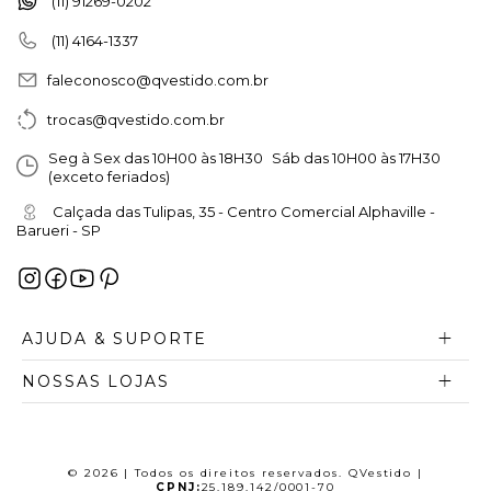
(11) 91269-0202
(11) 4164-1337
faleconosco@qvestido.com.br
trocas@qvestido.com.br
Seg à Sex das 10H00 às 18H30 Sáb das 10H00 às 17H30
(exceto feriados)
Calçada das Tulipas, 35 - Centro Comercial Alphaville -
Barueri - SP
AJUDA & SUPORTE
NOSSAS LOJAS
© 2026 | Todos os direitos reservados. QVestido |
CPNJ:
25.189.142/0001-70