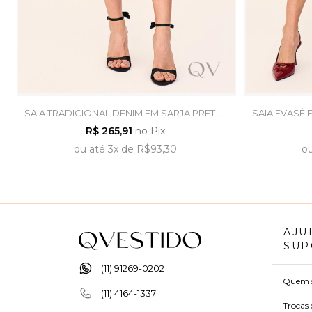
SAIA TRADICIONAL DENIM EM SARJA PRETO -
SAIA EVASÊ 
LAURA ROSA
R$ 265,91
no Pix
ou
até
3x
de
R$93,30
o
AJU
SUP
(11) 91269-0202
Quem 
(11) 4164-1337
Trocas 