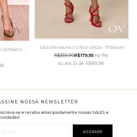
SAIA EM MALHA COTELE CINZA - TITANIUM
 LISTRADO -
JEANS
R$359,90
R$179,95
no Pix
ou
até
2x
de
R$89,98
98
ASSINE NOSSA NEWSLETTER
Inscreva-se e receba antecipadamente nossas SALES e
novidades!