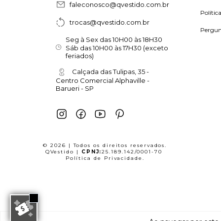
faleconosco@qvestido.com.br
Polític
trocas@qvestido.com.br
Pergun
Seg à Sex das 10H00 às 18H30
Sáb das 10H00 às 17H30 (exceto
feriados)
Calçada das Tulipas, 35 -
Centro Comercial Alphaville -
Barueri - SP
© 2026 | Todos os direitos reservados.
QVestido |
CPNJ:
25.189.142/0001-70
Política de Privacidade
.