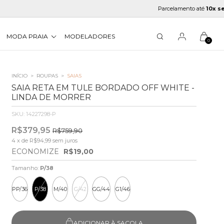
Parcelamento até
10x sem juro
MODA PRAIA
MODELADORES
0
INÍCIO
>
ROUPAS
>
SAIAS
SAIA RETA EM TULE BORDADO OFF WHITE -
LINDA DE MORRER
SKU:
14227298-P
R$379,95
R$759,90
4
x de
R$94,99
sem juros
ECONOMIZE
R$19,00
Tamanho:
P/38
PP/36
P/38
M/40
G/42
GG/44
G1/46
ADICIONAR À SACOLA