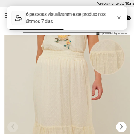
Parcelamento até
10x se
0