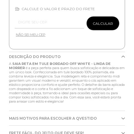
CALCULE O VALOR E PRAZO DO FRETE
Entregas para o CEP:
CALCULAR
NÃO SEI MEU CEP
DESCRIÇÃO DO PRODUTO
A
SAIA RETA EM TULE BORDADO OFF WHITE - LINDA DE
MORRER
é a peça perfeita para quem busca sofisticação e delicadeza em
um único look. Confeccionada em tule bordado 100% poliamida, ela
combina leveza e elegância. Sua modelagem reta e comprimento midi
garantem um visual moderno e versátil, enquanto o cós aplicado em
elástico proporciona conforto e ajuste perfeito. O detalhe da barra aplicada
com drapeado e o corte a fio adicionam um toque de sofisticação e
modernidade à peça, tornando-a ideal para ocasiões especiais ou para
compor looks sofisticados no dia a dia. Com essa saia, você estará pronta
para arrasar com estilo e elegância!
MAIS MOTIVOS PARA ESCOLHER A QVESTIDO
FRETE FÁCIL, DO JEITO QUE DEVE SER!