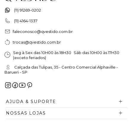
(11) 91269-0202
(11) 4164-1337
faleconosco@qvestido.com.br
trocas@qvestido.com.br
Seg à Sex das 10H00 às 18H30 Sáb das 10H00 às 17H30
(exceto feriados)
Calçada das Tulipas, 35 - Centro Comercial Alphaville -
Barueri - SP
AJUDA & SUPORTE
NOSSAS LOJAS