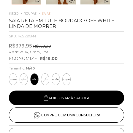
INÍCIO
>
ROUPAS
>
SAIAS
SAIA RETA EM TULE BORDADO OFF WHITE -
LINDA DE MORRER
SKU:
14227298-M
R$379,95
R$759,90
4
x de
R$94,99
sem juros
ECONOMIZE
R$19,00
Tamanho:
M/40
PP/36
P/38
M/40
G/42
GG/44
G1/46
ADICIONAR À SACOLA
COMPRE COM UMA CONSULTORA