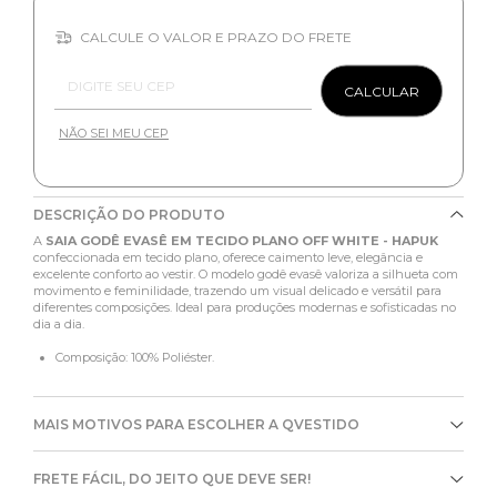
CALCULE O VALOR E PRAZO DO FRETE
Entregas para o CEP:
CALCULAR
NÃO SEI MEU CEP
DESCRIÇÃO DO PRODUTO
A
SAIA GODÊ EVASÊ EM TECIDO PLANO OFF WHITE - HAPUK
confeccionada em tecido plano, oferece caimento leve, elegância e
excelente conforto ao vestir. O modelo godê evasê valoriza a silhueta com
movimento e feminilidade, trazendo um visual delicado e versátil para
diferentes composições. Ideal para produções modernas e sofisticadas no
dia a dia.
Composição: 100% Poliéster.
MAIS MOTIVOS PARA ESCOLHER A QVESTIDO
FRETE FÁCIL, DO JEITO QUE DEVE SER!