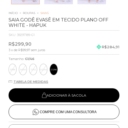
INÍCIO
>
ROUPAS
>
SAIAS
SAIA GODÊ EVASÊ EM TECIDO PLANO OFF
WHITE - HAPUK
SKU:
39297189-G1
R$299,90
R$284,91
3
x de
R$99,97
sem juros
Tamanho:
G1/46
P/38
M/40
G/42
GG/44
G1/46
TABELA DE MEDIDAS
ADICIONAR À SACOLA
COMPRE COM UMA CONSULTORA