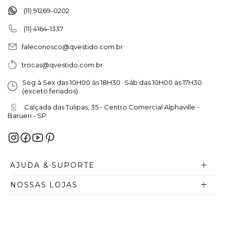
(11) 91269-0202
(11) 4164-1337
faleconosco@qvestido.com.br
trocas@qvestido.com.br
Seg à Sex das 10H00 às 18H30 Sáb das 10H00 às 17H30
(exceto feriados)
Calçada das Tulipas, 35 - Centro Comercial Alphaville -
Barueri - SP
AJUDA & SUPORTE
NOSSAS LOJAS