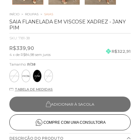
INÍCIO
>
ROUPAS
>
SAIAS
SAIA FLANELADA EM VISCOSE XADREZ - JANY
PIM
SKU:
7181-38
R$339,90
R$322,91
4
x de
R$84,98
sem juros
Tamanho:
P/38
XPP/34
PP/36
P/38
M/40
TABELA DE MEDIDAS
ADICIONAR À SACOLA
COMPRE COM UMA CONSULTORA
DESCRIÇÃO DO PRODUTO