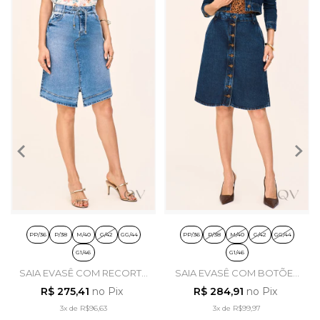
PP/36
P/38
M/40
G/42
GG/44
PP/36
P/38
M/40
G/42
GG/44
G1/46
G1/46
SAIA EVASÊ COM RECORTE
SAIA EVASÊ COM BOTÕES
NA BARRA EM JEANS
EM JEANS ESCURO - LAURA
R$ 275,41
no Pix
R$ 284,91
no Pix
CLARO - LAURA ROSA
ROSA
3x
de
R$96,63
3x
de
R$99,97