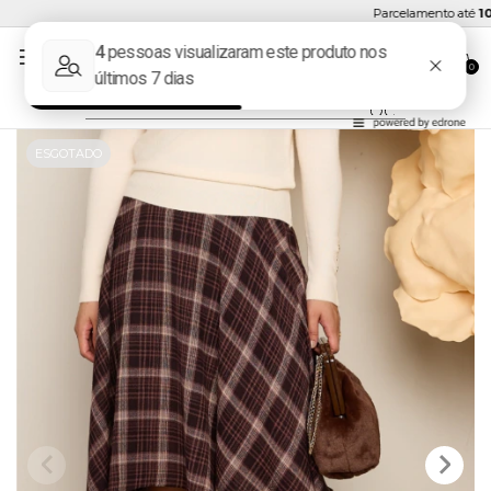
Parcelamento até
10x 
0
ESGOTADO