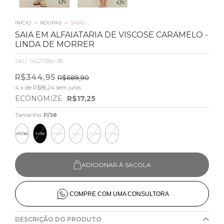
INÍCIO
>
ROUPAS
>
SAIAS
SAIA EM ALFAIATARIA DE VISCOSE CARAMELO -
LINDA DE MORRER
SKU:
14227284-38
R$344,95
R$689,90
4
x de
R$86,24
sem juros
ECONOMIZE
R$17,25
Tamanho:
P/38
PP/36
P/38
M/40
G/42
GG/44
G1/46
ADICIONAR À SACOLA
COMPRE COM UMA CONSULTORA
DESCRIÇÃO DO PRODUTO