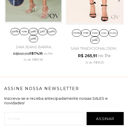
PP/36
P/38
M/40
G/42
GG/44
PP/36
P/38
M/40
G/42
GG/44
G1/46
G1/46
SAIA JEANS BARRA
SAIA TRADICIONAL DENIM
ASSIMÉTRICA DESFIADA -
EM SARJA PRETO - LAURA
R$349,90
R$174,95
no Pix
R$ 265,91
no Pix
TITANIUM JEANS
ROSA
2x
de
R$87,48
3x
de
R$93,30
ASSINE NOSSA NEWSLETTER
Inscreva-se e receba antecipadamente nossas SALES e
novidades!