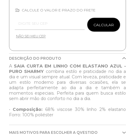
CALCULE O VALOR E PRAZO DO FRETE
Entregas para o CEP:
CALCULAR
NÃO SEI MEU CEP
DESCRIÇÃO DO PRODUTO
A
SAIA CURTA EM LINHO COM ELASTANO AZUL -
PURO SHARMY
combina estilo e praticidade no dia a
dia e um visual sempre atual. Com leveza, praticidade e
um estilo moderno para diversas ocasiões, ela se
adapta perfeitamente ao dia a dia e também a
momentos especiais. Perfeita para quem busca estilo
sem abrir mão do conforto no dia a dia.
•
Composição:
68% viscose 30% linho 2% elastano
Forro: 100% poliéster
MAIS MOTIVOS PARA ESCOLHER A QVESTIDO