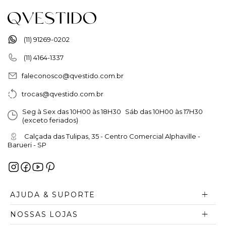
(11) 91269-0202
(11) 4164-1337
faleconosco@qvestido.com.br
trocas@qvestido.com.br
Seg à Sex das 10H00 às 18H30 Sáb das 10H00 às 17H30
(exceto feriados)
Calçada das Tulipas, 35 - Centro Comercial Alphaville -
Barueri - SP
AJUDA & SUPORTE
NOSSAS LOJAS