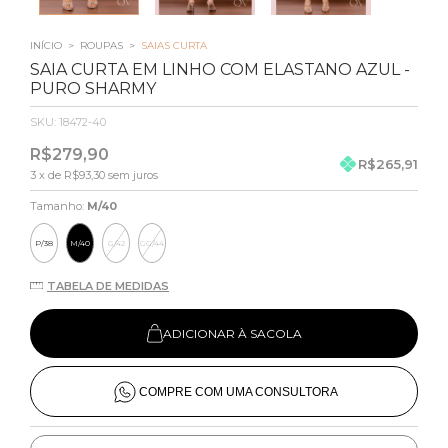
INÍCIO
>
ROUPAS
>
SAIAS CURTA
SAIA CURTA EM LINHO COM ELASTANO AZUL -
PURO SHARMY
SKU:
18472-40
R$279,90
R$265,91
3
x de
R$93,30
sem juros
Tamanho:
M/40
P/38
M/40
G/42
GG/44
TABELA DE MEDIDAS
ADICIONAR À SACOLA
COMPRE COM UMA CONSULTORA