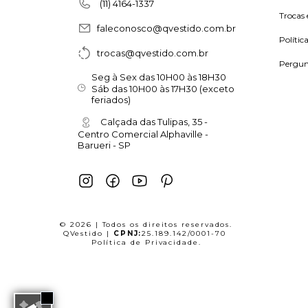
(11) 4164-1337
Trocas 
faleconosco@qvestido.com.br
Polític
trocas@qvestido.com.br
Pergun
Seg à Sex das 10H00 às 18H30
Sáb das 10H00 às 17H30 (exceto
feriados)
Calçada das Tulipas, 35 -
Centro Comercial Alphaville -
Barueri - SP
© 2026 | Todos os direitos reservados.
QVestido |
CPNJ:
25.189.142/0001-70
Política de Privacidade
.