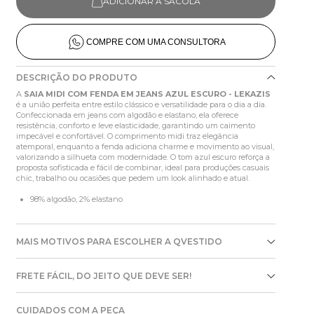
ADICIONAR À SACOLA
COMPRE COM UMA CONSULTORA
DESCRIÇÃO DO PRODUTO
A
SAIA MIDI COM FENDA EM JEANS AZUL ESCURO - LEKAZIS
é a união perfeita entre estilo clássico e versatilidade para o dia a dia.
Confeccionada em jeans com algodão e elastano, ela oferece
resistência, conforto e leve elasticidade, garantindo um caimento
impecável e confortável. O comprimento midi traz elegância
atemporal, enquanto a fenda adiciona charme e movimento ao visual,
valorizando a silhueta com modernidade. O tom azul escuro reforça a
proposta sofisticada e fácil de combinar, ideal para produções casuais
chic, trabalho ou ocasiões que pedem um look alinhado e atual.
98% algodão, 2% elastano
MAIS MOTIVOS PARA ESCOLHER A QVESTIDO
FRETE FÁCIL, DO JEITO QUE DEVE SER!
CUIDADOS COM A PEÇA