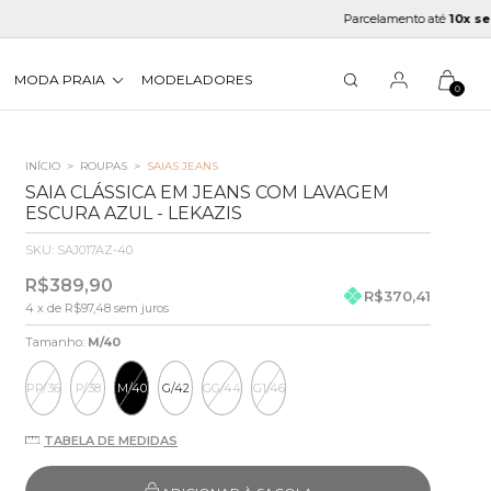
Parcelamento até
10x sem juros
MODA PRAIA
MODELADORES
0
INÍCIO
>
ROUPAS
>
SAIAS JEANS
SAIA CLÁSSICA EM JEANS COM LAVAGEM
ESCURA AZUL - LEKAZIS
SKU:
SAJ017AZ-40
R$389,90
R$370,41
4
x de
R$97,48
sem juros
Tamanho:
M/40
PP/36
P/38
M/40
G/42
GG/44
G1/46
TABELA DE MEDIDAS