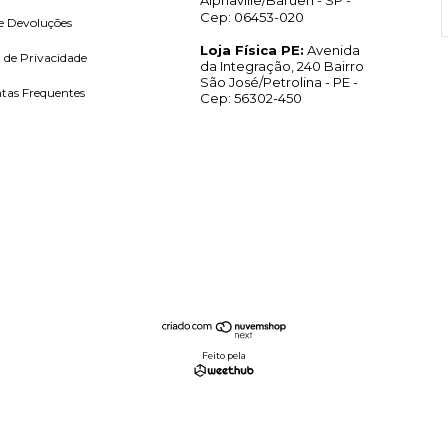
Alphaville/Barueri - SP -
Cep: 06453-020
e Devoluções
Loja Física PE:
Avenida
a de Privacidade
da Integração, 240 Bairro
São José/Petrolina - PE -
tas Frequentes
Cep: 56302-450
Feito pela