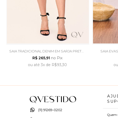
SAIA TRADICIONAL DENIM EM SARJA PRETO -
SAIA EVAS
LAURA ROSA
R$ 265,91
no Pix
ou
até
3x
de
R$93,30
o
AJU
SUP
(11) 91269-0202
Quem 