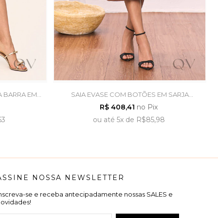
A BARRA EM
SAIA EVASE COM BOTÕES EM SARJA
 ROSA
MARROM - TITANIUM JEANS
R$ 408,41
no Pix
63
ou
até
5x
de
R$85,98
ASSINE NOSSA NEWSLETTER
Inscreva-se e receba antecipadamente nossas SALES e
novidades!