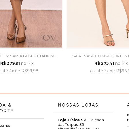
Ê EM SARJA BEGE - TITANIUM
SAIA EVASÊ COM RECORTE N
JEANS
JEANS CLARO - LAURA
R$ 379,91
no Pix
R$ 275,41
no Pix
u
até
4x
de
R$99,98
ou
até
3x
de
R$96,
DA &
NOSSAS LOJAS
ORTE
Loja Física SP:
Calçada
das Tulipas, 35
somos