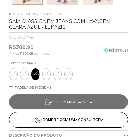
INÍCIO
>
ROUPAS
>
SAIAS JEANS
SAIA CLÁSSICA EM JEANS COM LAVAGEM
CLARA AZUL - LEKAZIS
SKU:
SAJ017-40
R$389,90
R$370,41
4
x de
R$97,48
sem juros
Tamanho:
M/40
PP/36
P/38
M/40
G/42
GG/44
G1/46
TABELA DE MEDIDAS
ADICIONAR À SACOLA
COMPRE COM UMA CONSULTORA
DESCRIÇÃO DO PRODUTO