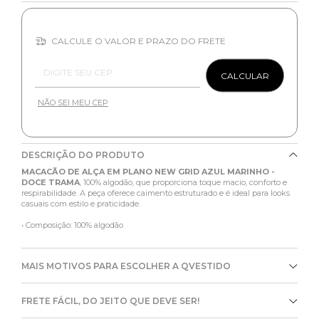
CALCULE O VALOR E PRAZO DO FRETE
Entregas para o CEP:
CALCULAR
NÃO SEI MEU CEP
DESCRIÇÃO DO PRODUTO
MACACÃO DE ALÇA EM PLANO NEW GRID AZUL MARINHO -
DOCE TRAMA
, 100% algodão, que proporciona toque macio, conforto e
respirabilidade. A peça oferece caimento estruturado e é ideal para looks
casuais com estilo e praticidade.
• Composição: 100% algodão
MAIS MOTIVOS PARA ESCOLHER A QVESTIDO
FRETE FÁCIL, DO JEITO QUE DEVE SER!