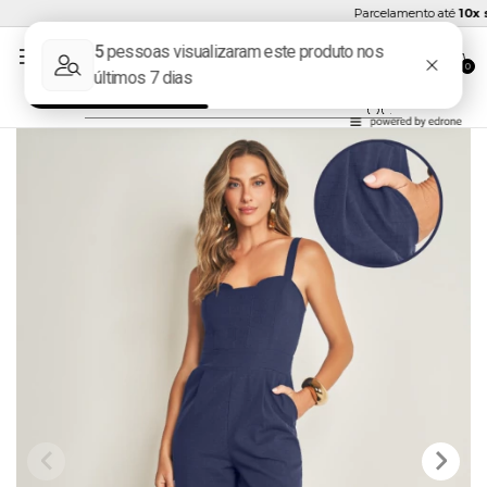
Parcelamento até
10x se
0