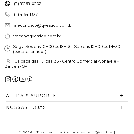
(11) 91269-0202
(11) 4164-1337
faleconosco@qvestido.com.br
trocas@qvestido.com.br
Seg à Sex das 10H00 às 18H30 Sáb das 10H00 às 17H30
(exceto feriados)
Calçada das Tulipas, 35 - Centro Comercial Alphaville -
Barueri - SP
AJUDA & SUPORTE
NOSSAS LOJAS
© 2026 | Todos os direitos reservados. QVestido |