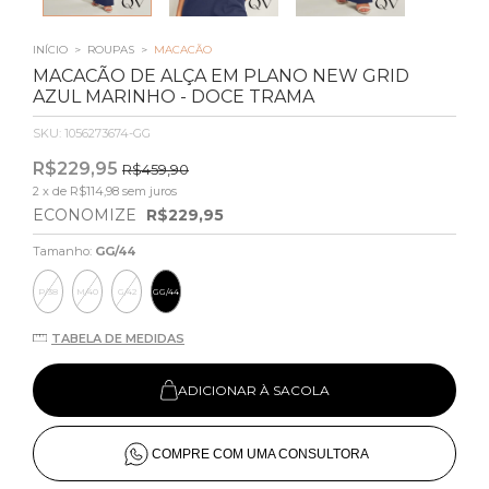
INÍCIO
>
ROUPAS
>
MACACÃO
MACACÃO DE ALÇA EM PLANO NEW GRID
AZUL MARINHO - DOCE TRAMA
SKU:
1056273674-GG
R$229,95
R$459,90
2
x de
R$114,98
sem juros
ECONOMIZE
R$229,95
Tamanho:
GG/44
P/38
M/40
G/42
GG/44
TABELA DE MEDIDAS
ADICIONAR À SACOLA
COMPRE COM UMA CONSULTORA