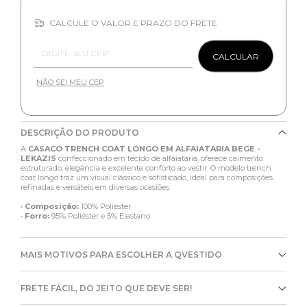
CALCULE O VALOR E PRAZO DO FRETE
Entregas para o CEP:
CALCULAR
NÃO SEI MEU CEP
DESCRIÇÃO DO PRODUTO
A
CASACO TRENCH COAT LONGO EM ALFAIATARIA BEGE -
LEKAZIS
confeccionado em tecido de alfaiataria, oferece caimento
estruturado, elegância e excelente conforto ao vestir. O modelo trench
coat longo traz um visual clássico e sofisticado, ideal para composições
refinadas e versáteis em diversas ocasiões.
•
Composição:
100% Poliéster
•
Forro:
95% Poliéster e 5% Elastano
MAIS MOTIVOS PARA ESCOLHER A QVESTIDO
FRETE FÁCIL, DO JEITO QUE DEVE SER!