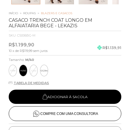
INÍCIO
>
ROUPAS
>
BLAZERS E CASACOS
CASACO TRENCH COAT LONGO EM
ALFAIATARIA BEGE - LEKAZIS
SKU:
CS006BG-M
R$1.199,90
R$1.139,91
10
x de
R$119,99
sem juros
Tamanho:
M/40
P/38
M/40
G/42
GG/44
TABELA DE MEDIDAS
ADICIONAR À SACOLA
COMPRE COM UMA CONSULTORA