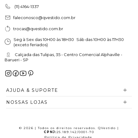
(11) 4164-1337
faleconosco@qvestido.com.br
trocas@qvestido.com.br
Seg à Sex das 10H00 às 18H30 Sáb das 10H00 às 17H30
(exceto feriados)
Calçada das Tulipas, 35 - Centro Comercial Alphaville -
Barueri - SP
AJUDA & SUPORTE
NOSSAS LOJAS
© 2026 | Todos os direitos reservados. QVestido |
CPNJ:
25.189.142/0001-70
Política de Privacidade
.