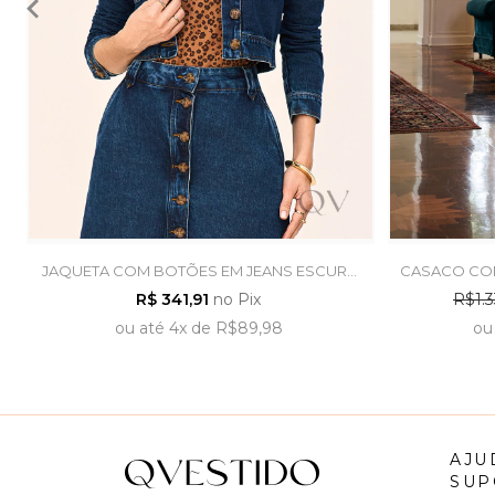
JAQUETA COM BOTÕES EM JEANS ESCURO
CASACO COM
- LAURA ROSA
CL
R$ 341,91
no Pix
R$1.3
ou
até
4x
de
R$89,98
ou
AJU
SUP