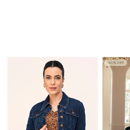
-
40
%
OFF