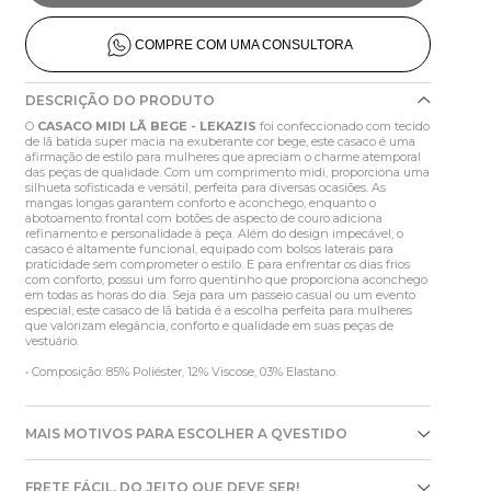
COMPRE COM UMA CONSULTORA
DESCRIÇÃO DO PRODUTO
O
CASACO MIDI LÃ BEGE - LEKAZIS
foi confeccionado com tecido
de lã batida super macia na exuberante cor bege, este casaco é uma
afirmação de estilo para mulheres que apreciam o charme atemporal
das peças de qualidade. Com um comprimento midi, proporciona uma
silhueta sofisticada e versátil, perfeita para diversas ocasiões. As
mangas longas garantem conforto e aconchego, enquanto o
abotoamento frontal com botões de aspecto de couro adiciona
refinamento e personalidade à peça. Além do design impecável, o
casaco é altamente funcional, equipado com bolsos laterais para
praticidade sem comprometer o estilo. E para enfrentar os dias frios
com conforto, possui um forro quentinho que proporciona aconchego
em todas as horas do dia. Seja para um passeio casual ou um evento
especial, este casaco de lã batida é a escolha perfeita para mulheres
que valorizam elegância, conforto e qualidade em suas peças de
vestuário.
• Composição: 85% Poliéster, 12% Viscose, 03% Elastano.
MAIS MOTIVOS PARA ESCOLHER A QVESTIDO
FRETE FÁCIL, DO JEITO QUE DEVE SER!