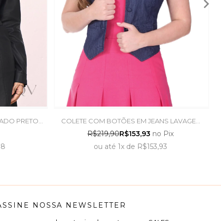
ADO PRETO -
COLETE COM BOTÕES EM JEANS LAVAGEM
ESCURA - HAPUK
R$219,90
R$153,93
no Pix
98
ou
até
1x
de
R$153,93
ASSINE NOSSA NEWSLETTER