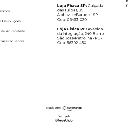
Loja Física SP:
Calçada
das Tulipas, 35
somos
Alphaville/Barueri - SP -
Cep: 06453-020
e Devoluções
Loja Física PE:
Avenida
a de Privacidade
da Integração, 240 Bairro
São José/Petrolina - PE -
tas Frequentes
Cep: 56302-450
Feito pela