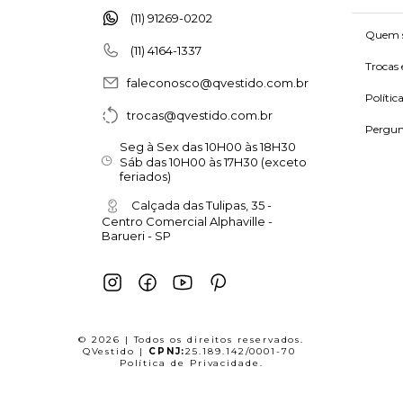
(11) 91269-0202
Quem 
(11) 4164-1337
Trocas 
faleconosco@qvestido.com.br
Polític
trocas@qvestido.com.br
Pergun
Seg à Sex das 10H00 às 18H30
Sáb das 10H00 às 17H30 (exceto
feriados)
Calçada das Tulipas, 35 -
Centro Comercial Alphaville -
Barueri - SP
© 2026 | Todos os direitos reservados.
QVestido |
CPNJ:
25.189.142/0001-70
Política de Privacidade
.