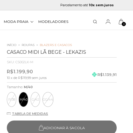
Parcelamento até
10x sem juros
MODA PRAIA
MODELADORES
0
INÍCIO
>
ROUPAS
>
BLAZERS E CASACOS
CASACO MIDI LÃ BEGE - LEKAZIS
SKU:
CS002LK-M
R$1.199,90
R$1.139,91
10
x de
R$119,99
sem juros
Tamanho:
M/40
P/38
M/40
G/42
GG/44
TABELA DE MEDIDAS
ADICIONAR À SACOLA