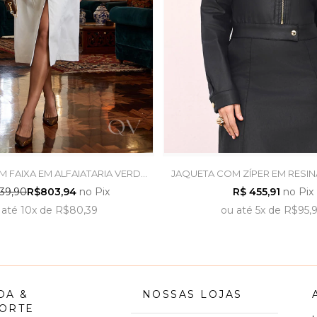
 FAIXA EM ALFAIATARIA VERDE
JAQUETA COM ZÍPER EM RESIN
ARO - LUZIA FAZZOLLI
TITANIUM JEANS
39,90
R$803,94
no Pix
R$ 455,91
no Pix
até
10x
de
R$80,39
ou
até
5x
de
R$95,
DA &
NOSSAS LOJAS
ORTE