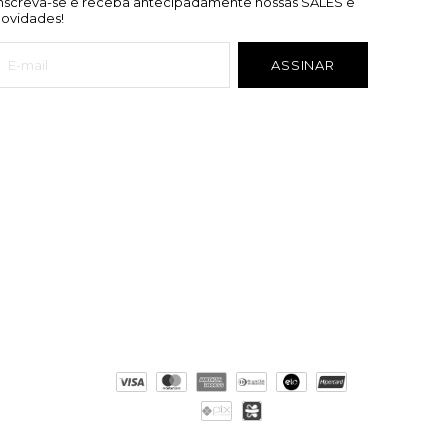
Inscreva-se e receba antecipadamente nossas SALES e
novidades!