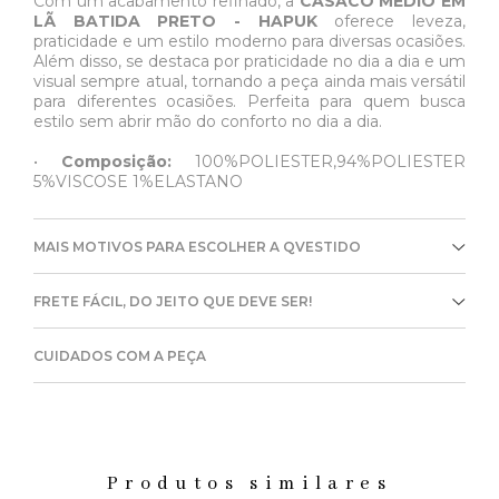
Com um acabamento refinado, a
CASACO MÉDIO EM
LÃ BATIDA PRETO - HAPUK
oferece leveza,
praticidade e um estilo moderno para diversas ocasiões.
Além disso, se destaca por praticidade no dia a dia e um
visual sempre atual, tornando a peça ainda mais versátil
para diferentes ocasiões. Perfeita para quem busca
estilo sem abrir mão do conforto no dia a dia.
•
Composição:
100%POLIESTER,94%POLIESTER
5%VISCOSE 1%ELASTANO
MAIS MOTIVOS PARA ESCOLHER A QVESTIDO
FRETE FÁCIL, DO JEITO QUE DEVE SER!
CUIDADOS COM A PEÇA
Produtos similares