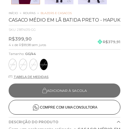
INÍCIO
>
ROUPAS
>
BLAZERS E CASACOS
CASACO MÉDIO EM LÃ BATIDA PRETO - HAPUK
SKU:
21874015-GG
R$399,90
R$379,91
4
x de
R$99,98
sem juros
Tamanho:
GG/44
P/38
M/40
G/42
GG/44
TABELA DE MEDIDAS
ADICIONAR À SACOLA
COMPRE COM UMA CONSULTORA
DESCRIÇÃO DO PRODUTO