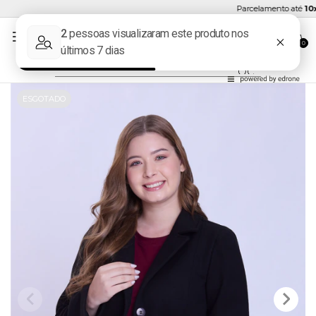
Parcelamento até
10x 
0
ESGOTADO