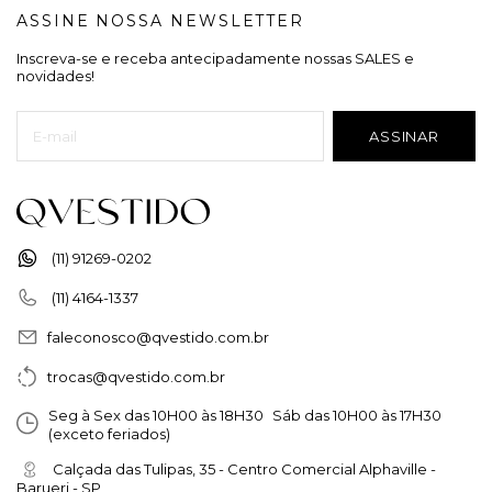
ASSINE NOSSA NEWSLETTER
Inscreva-se e receba antecipadamente nossas SALES e
novidades!
(11) 91269-0202
(11) 4164-1337
faleconosco@qvestido.com.br
trocas@qvestido.com.br
Seg à Sex das 10H00 às 18H30 Sáb das 10H00 às 17H30
(exceto feriados)
Calçada das Tulipas, 35 - Centro Comercial Alphaville -
Barueri - SP