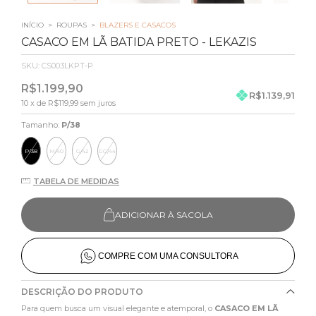
INÍCIO
>
ROUPAS
>
BLAZERS E CASACOS
CASACO EM LÃ BATIDA PRETO - LEKAZIS
SKU:
CS003LKPT-P
R$1.199,90
R$1.139,91
10
x de
R$119,99
sem juros
Tamanho:
P/38
P/38
M/40
G/42
GG/44
TABELA DE MEDIDAS
ADICIONAR À SACOLA
COMPRE COM UMA CONSULTORA
DESCRIÇÃO DO PRODUTO
Para quem busca um visual elegante e atemporal, o
CASACO EM LÃ