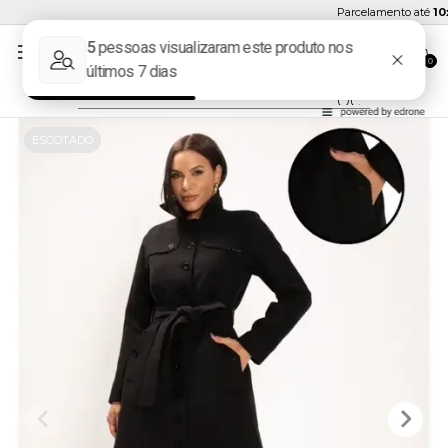
Parcelamento até
10x 
0
ESGOTADO