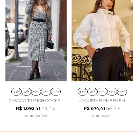
PP/36
P/38
M/40
G/42
GG/44
PP/36
P/38
M/40
G/42
GG/44
CASACO TRENCH COAT EM
JAQUETA BOMBER EM
PIED POULE PRETO - LUZIA
TRICOLINE BRANCO - LUZIA
R$ 1.092,41
no Pix
R$ 674,41
no Pix
FAZZOLLI
FAZZOLLI
10x
de
R$114,99
8x
de
R$88,74