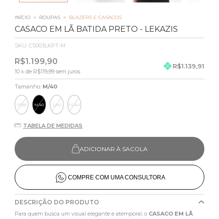
INÍCIO
>
ROUPAS
>
BLAZERS E CASACOS
CASACO EM LÃ BATIDA PRETO - LEKAZIS
SKU:
CS003LKPT-M
R$1.199,90
R$1.139,91
10
x de
R$119,99
sem juros
Tamanho:
M/40
P/38
M/40
G/42
GG/44
TABELA DE MEDIDAS
ADICIONAR À SACOLA
COMPRE COM UMA CONSULTORA
DESCRIÇÃO DO PRODUTO
Para quem busca um visual elegante e atemporal, o
CASACO EM LÃ