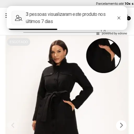
Parcelamento até
10x se
0
ESGOTADO