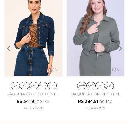
P/38
M/40
G/42
GG/44
G1/46
M/40
G/42
G1/46
GG/44
JAQUETA COM BOTÕES EM
JAQUETA COM ZÍPER EM
JEANS ESCURO - LAURA
MOLETINHO E RIBANA
R$ 341,91
no Pix
R$ 284,91
no Pix
ROSA
VERDE MILITAR - HAPUK
4x
de
R$89,98
3x
de
R$99,97