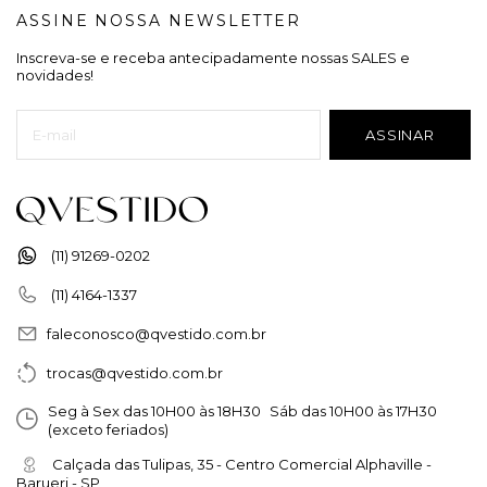
ASSINE NOSSA NEWSLETTER
Inscreva-se e receba antecipadamente nossas SALES e
novidades!
(11) 91269-0202
(11) 4164-1337
faleconosco@qvestido.com.br
trocas@qvestido.com.br
Seg à Sex das 10H00 às 18H30 Sáb das 10H00 às 17H30
(exceto feriados)
Calçada das Tulipas, 35 - Centro Comercial Alphaville -
Barueri - SP