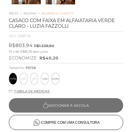
INÍCIO
>
ROUPAS
>
BLAZERS E CASACOS
CASACO COM FAIXA EM ALFAIATARIA VERDE
CLARO - LUZIA FAZZOLLI
SKU:
23087-36
R$803,94
R$1.339,90
10
x de
R$80,39
sem juros
ECONOMIZE
R$40,20
Tamanho:
PP/36
PP/36
P/38
M/40
G/42
GG/44
TABELA DE MEDIDAS
ADICIONAR À SACOLA
COMPRE COM UMA CONSULTORA