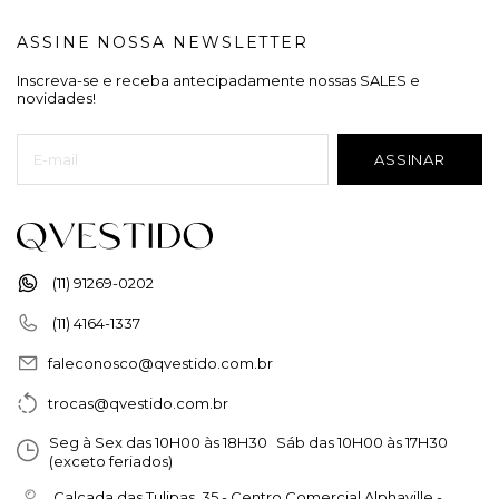
ASSINE NOSSA NEWSLETTER
Inscreva-se e receba antecipadamente nossas SALES e
novidades!
(11) 91269-0202
(11) 4164-1337
faleconosco@qvestido.com.br
trocas@qvestido.com.br
Seg à Sex das 10H00 às 18H30 Sáb das 10H00 às 17H30
(exceto feriados)
Calçada das Tulipas, 35 - Centro Comercial Alphaville -