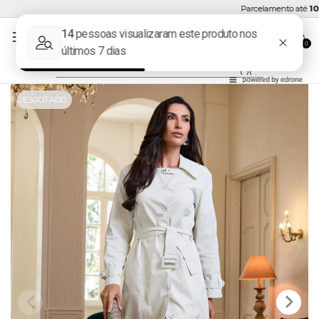
Parcelamento até
10x se
0
ESGOTADO