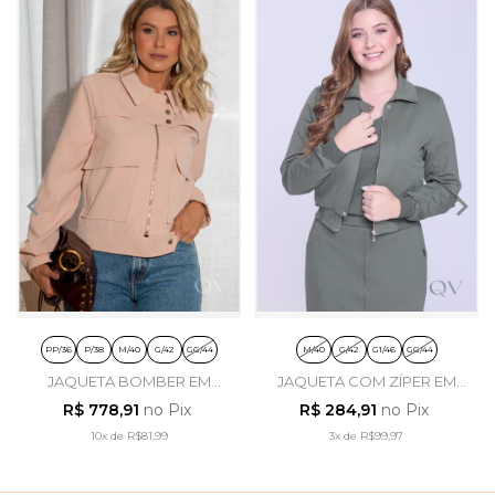
PP/36
P/38
M/40
G/42
GG/44
M/40
G/42
G1/46
GG/44
JAQUETA BOMBER EM
JAQUETA COM ZÍPER EM
ALFAIATARIA SALMÃO -
MOLETINHO E RIBANA
R$ 778,91
no Pix
R$ 284,91
no Pix
LUZIA FAZZOLLI
VERDE MILITAR - HAPUK
10x
de
R$81,99
3x
de
R$99,97