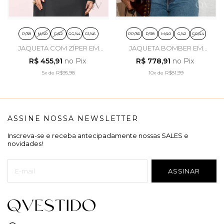
P/38
M/40
G/42
GG/44
G1/46
PP/36
P/38
M/40
G/42
GG/44
JAQUETA COM ZÍPER EM
JAQUETA BOMBER EM
RESINADO PRETO -
ALFAIATARIA SALMÃO -
R$ 455,91
no Pix
R$ 778,91
no Pix
TITANIUM JEANS
LUZIA FAZZOLLI
5x
de
R$95,98
10x
de
R$81,99
ASSINE NOSSA NEWSLETTER
Inscreva-se e receba antecipadamente nossas SALES e
novidades!