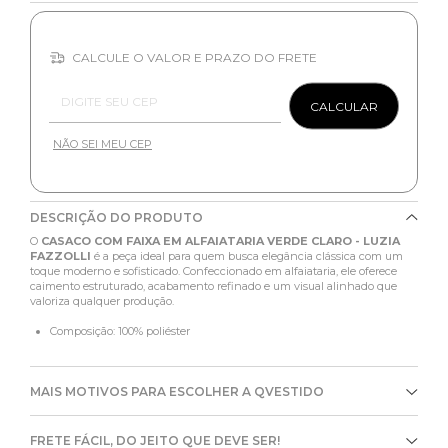
CALCULE O VALOR E PRAZO DO FRETE
Entregas para o CEP:
CALCULAR
NÃO SEI MEU CEP
DESCRIÇÃO DO PRODUTO
O
CASACO COM FAIXA EM ALFAIATARIA VERDE CLARO - LUZIA
FAZZOLLI
é a peça ideal para quem busca elegância clássica com um
toque moderno e sofisticado. Confeccionado em alfaiataria, ele oferece
caimento estruturado, acabamento refinado e um visual alinhado que
valoriza qualquer produção.
Composição: 100% poliéster
MAIS MOTIVOS PARA ESCOLHER A QVESTIDO
FRETE FÁCIL, DO JEITO QUE DEVE SER!