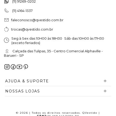
(11) 91269-0202
(11) 4164-1337
faleconosco@qvestido.com.br
trocas@qvestido.com.br
Seg à Sex das 10H00 às 18H30 Sáb das 10H00 às 17H30
(exceto feriados)
Calçada das Tulipas, 35 - Centro Comercial Alphaville -
Barueri - SP
AJUDA & SUPORTE
NOSSAS LOJAS
© 2026 | Todos os direitos reservados. QVestido |