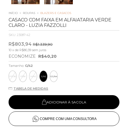
INÍCIO
>
ROUPAS
>
BLAZERS E CASACOS
CASACO COM FAIXA EM ALFAIATARIA VERDE
CLARO - LUZIA FAZZOLLI
SKU:
23087-42
R$803,94
R$1.339,90
10
x de
R$80,39
sem juros
ECONOMIZE
R$40,20
Tamanho:
G/42
PP/36
P/38
M/40
G/42
GG/44
TABELA DE MEDIDAS
ADICIONAR À SACOLA
COMPRE COM UMA CONSULTORA