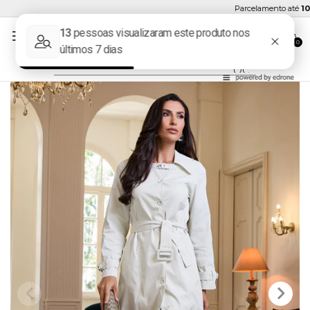
Parcelamento até
10x s
0