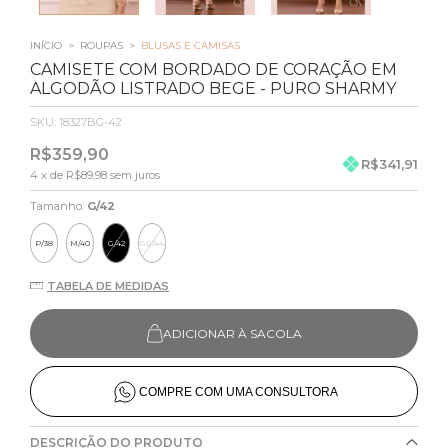
INÍCIO
>
ROUPAS
>
BLUSAS E CAMISAS
CAMISETE COM BORDADO DE CORAÇÃO EM
ALGODÃO LISTRADO BEGE - PURO SHARMY
SKU:
18327BG-42
R$359,90
R$341,91
4
x de
R$89,98
sem juros
Tamanho:
G/42
P/38
M/40
G/42
GG/44
TABELA DE MEDIDAS
ADICIONAR À SACOLA
COMPRE COM UMA CONSULTORA
DESCRIÇÃO DO PRODUTO