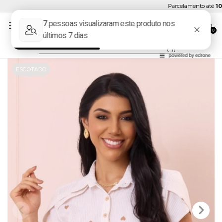
Parcelamento até
10x 
0
ESGOTADO