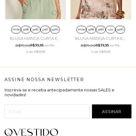
PP/36
P/38
M/40
G/42
GG/44
PP/36
P/38
M/40
G/42
GG/44
BLUSA MANGA CURTA EM
BLUSA MANGA CURTA EM
MALHA DE ALGODÃO
MALHA DE ALGODÃO
R$79,90
R$79,90
R$39,95
no Pix
R$39,95
no Pix
BRANCO - DOCE TRAMA
ROSA PÓ - DOCE TRAMA
1x
de
R$39,95
1x
de
R$39,95
ASSINE NOSSA NEWSLETTER
Inscreva-se e receba antecipadamente nossas SALES e
novidades!