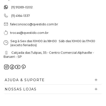
(11) 91269-0202
(11) 4164-1337
faleconosco@qvestido.com.br
trocas@qvestido.com.br
Seg à Sex das 10H00 às 18H30 Sáb das 10H00 às 17H30
(exceto feriados)
Calçada das Tulipas, 35 - Centro Comercial Alphaville -
Barueri - SP
AJUDA & SUPORTE
NOSSAS LOJAS