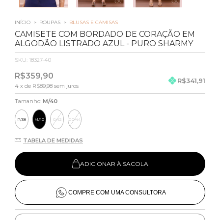
INÍCIO
>
ROUPAS
>
BLUSAS E CAMISAS
CAMISETE COM BORDADO DE CORAÇÃO EM
ALGODÃO LISTRADO AZUL - PURO SHARMY
SKU:
18327-40
R$359,90
R$341,91
4
x de
R$89,98
sem juros
Tamanho:
M/40
P/38
M/40
G/42
GG/44
TABELA DE MEDIDAS
ADICIONAR À SACOLA
COMPRE COM UMA CONSULTORA