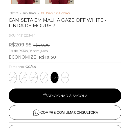
INÍCIO
>
ROUPAS
>
BLUSAS E CAMISAS
CAMISETA EM MALHA GAZE OFF WHITE -
LINDA DE MORRER
SKU:
14215221-44
R$209,95
R$419,90
2
x de
R$104,98
sem juros
ECONOMIZE
R$10,50
Tamanho:
GG/44
PP/36
P/38
M/40
G/42
GG/44
G1/46
ADICIONAR À SACOLA
COMPRE COM UMA CONSULTORA