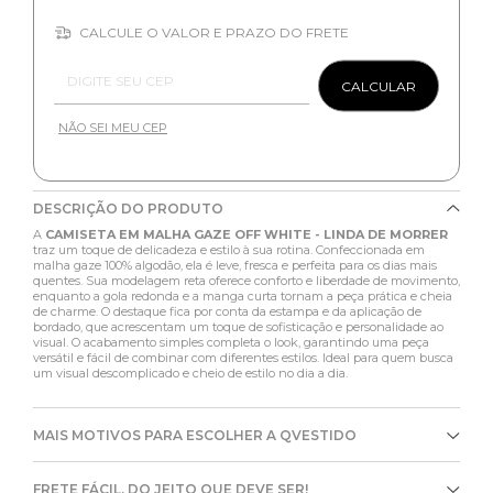
CALCULE O VALOR E PRAZO DO FRETE
Entregas para o CEP:
CALCULAR
NÃO SEI MEU CEP
DESCRIÇÃO DO PRODUTO
A
CAMISETA EM MALHA GAZE OFF WHITE - LINDA DE MORRER
traz um toque de delicadeza e estilo à sua rotina. Confeccionada em
malha gaze 100% algodão, ela é leve, fresca e perfeita para os dias mais
quentes. Sua modelagem reta oferece conforto e liberdade de movimento,
enquanto a gola redonda e a manga curta tornam a peça prática e cheia
de charme. O destaque fica por conta da estampa e da aplicação de
bordado, que acrescentam um toque de sofisticação e personalidade ao
visual. O acabamento simples completa o look, garantindo uma peça
versátil e fácil de combinar com diferentes estilos. Ideal para quem busca
um visual descomplicado e cheio de estilo no dia a dia.
MAIS MOTIVOS PARA ESCOLHER A QVESTIDO
FRETE FÁCIL, DO JEITO QUE DEVE SER!