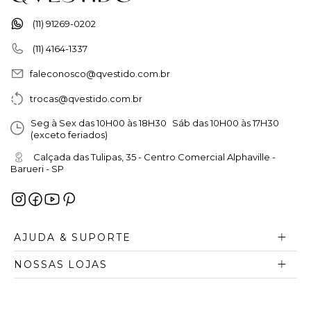
(11) 91269-0202
(11) 4164-1337
faleconosco@qvestido.com.br
trocas@qvestido.com.br
Seg à Sex das 10H00 às 18H30 Sáb das 10H00 às 17H30
(exceto feriados)
Calçada das Tulipas, 35 - Centro Comercial Alphaville -
Barueri - SP
AJUDA & SUPORTE
NOSSAS LOJAS