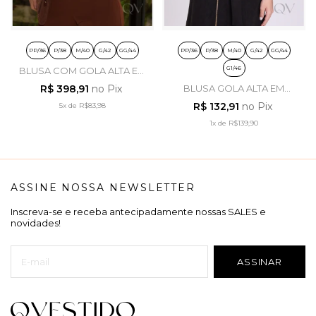
PP/36
P/38
M/40
G/42
GG/44
PP/36
P/38
M/40
G/42
GG/44
G1/46
BLUSA COM GOLA ALTA EM
TULE ESTAMPA PASILEY -
R$ 398,91
no Pix
BLUSA GOLA ALTA EM
LUZIA FAZZOLLI
MALHA DE TULE XADREZ -
R$ 132,91
no Pix
5x
de
R$83,98
HAPUK
1x
de
R$139,90
ASSINE NOSSA NEWSLETTER
Inscreva-se e receba antecipadamente nossas SALES e
novidades!