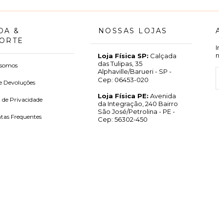
DA &
NOSSAS LOJAS
ORTE
Loja Física SP:
Calçada
das Tulipas, 35
somos
Alphaville/Barueri - SP -
Cep: 06453-020
e Devoluções
Loja Física PE:
Avenida
a de Privacidade
da Integração, 240 Bairro
São José/Petrolina - PE -
tas Frequentes
Cep: 56302-450