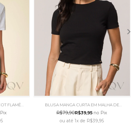
COT FLAMÊ
BLUSA MANGA CURTA EM MALHA DE
AMA
ALGODÃO PRETO - DOCE TRAMA
Pix
R$79,90
R$39,95
no Pix
95
ou
até
1x
de
R$39,95