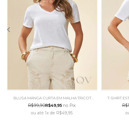
BLUSA MANGA CURTA EM MALHA TRICOT
T-SHIRT E
FLAMÊ BRANCO - DOCE TRAMA
BR
R$99,90
R$49,95
no Pix
R$1
ou
até
1x
de
R$49,95
o