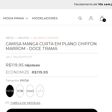
Parcelamento até
10x sem juros
MODA PRAIA
MODELADORES
0
INÍCIO
>
ROUPAS
>
BLUSAS E CAMISAS
CAMISA MANGA CURTA EM PLANO CHIFFON
MARROM - DOCE TRAMA
SKU:
1061463777-PP
R$119,95
R$239,90
ECONOMIZE
R$119,95
Tamanho:
PP/36
PP/36
P/38
M/40
G/42
TABELA DE MEDIDAS