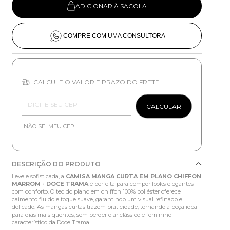
ADICIONAR À SACOLA
COMPRE COM UMA CONSULTORA
CALCULE O VALOR E PRAZO DO FRETE
Entregas para o CEP:
CALCULAR
NÃO SEI MEU CEP
DESCRIÇÃO DO PRODUTO
Leve e sofisticada, a
CAMISA MANGA CURTA EM PLANO CHIFFON
MARROM - DOCE TRAMA
é perfeita para compor looks elegantes
com conforto. O tecido plano em chiffon 100% poliéster oferece
caimento fluido e toque suave, garantindo um visual refinado e
delicado. As mangas curtas trazem praticidade, tornando a peça ideal
para dias mais quentes, sem perder o ar clássico e feminino
característico da Doce Trama.