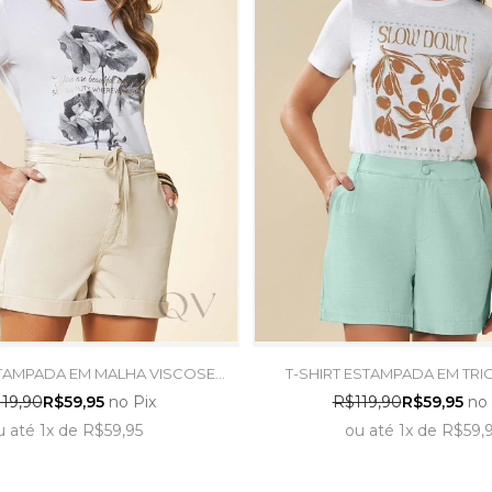
STAMPADA EM MALHA VISCOSE
T-SHIRT ESTAMPADA EM TRI
ANCO - DOCE TRAMA
BRANCO - DOCE TR
19,90
R$59,95
no Pix
R$119,90
R$59,95
no 
u
até
1x
de
R$59,95
ou
até
1x
de
R$59,