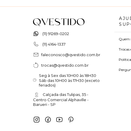
AJU
SUP
(11) 91269-0202
Quem 
(11) 4164-1337
Trocas 
faleconosco@qvestido.com.br
Polític
trocas@qvestido.com.br
Pergun
Seg à Sex das 10H00 às 18H30
Sáb das 10H00 às 17H30 (exceto
feriados)
Calçada das Tulipas, 35 -
Centro Comercial Alphaville -
Barueri - SP