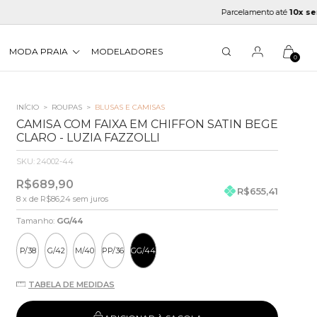
Parcelamento até
10x sem juros
MODA PRAIA
MODELADORES
0
INÍCIO
>
ROUPAS
>
BLUSAS E CAMISAS
CAMISA COM FAIXA EM CHIFFON SATIN BEGE
CLARO - LUZIA FAZZOLLI
SKU:
24002-44
R$689,90
R$655,41
8
x de
R$86,24
sem juros
Tamanho:
GG/44
P/38
G/42
M/40
PP/36
GG/44
TABELA DE MEDIDAS