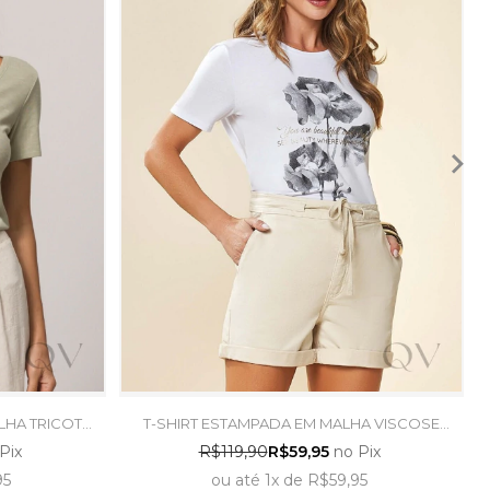
LHA TRICOT
T-SHIRT ESTAMPADA EM MALHA VISCOSE
E TRAMA
BRANCO - DOCE TRAMA
Pix
R$119,90
R$59,95
no Pix
95
ou
até
1x
de
R$59,95