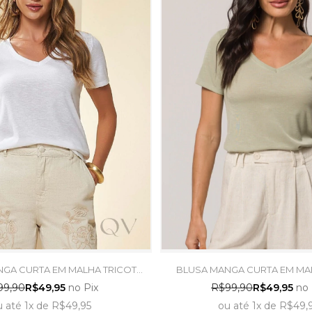
GA CURTA EM MALHA TRICOT
BLUSA MANGA CURTA EM MA
 BRANCO - DOCE TRAMA
FLAMÊ VERDE CHÁ - DOC
99,90
R$49,95
no Pix
R$99,90
R$49,95
no 
u
até
1x
de
R$49,95
ou
até
1x
de
R$49,