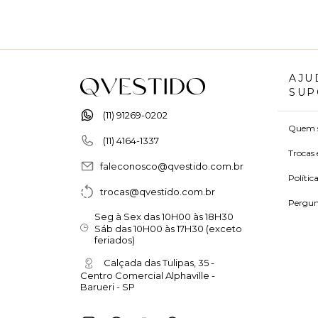
AJU
SUP
(11) 91269-0202
Quem 
(11) 4164-1337
Trocas 
faleconosco@qvestido.com.br
Polític
trocas@qvestido.com.br
Pergun
Seg à Sex das 10H00 às 18H30
Sáb das 10H00 às 17H30 (exceto
feriados)
Calçada das Tulipas, 35 -
Centro Comercial Alphaville -
Barueri - SP