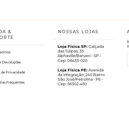
DA &
NOSSAS LOJAS
ORTE
Loja Física SP:
Calçada
das Tulipas, 35
somos
Alphaville/Barueri - SP -
Cep: 06453-020
e Devoluções
Loja Física PE:
Avenida
a de Privacidade
da Integração, 240 Bairro
São José/Petrolina - PE -
tas Frequentes
Cep: 56302-450