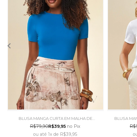
BLUSA MANGA CURTA EM MALHA DE
BLUSA MAN
ALGODÃO AZUL JEANS - DOCE TRAMA
FLAMÊ
R$79,90
R$39,95
no Pix
R$
ou
até
1x
de
R$39,95
o