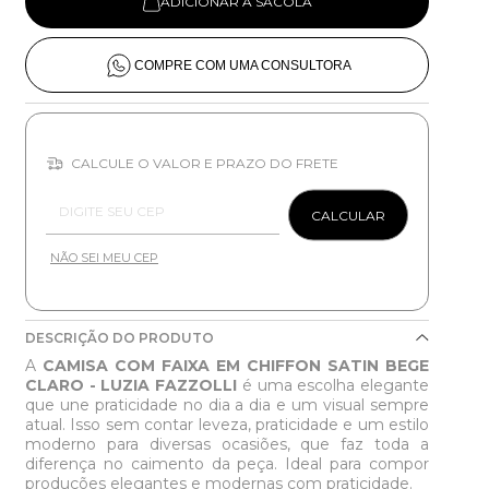
ADICIONAR À SACOLA
COMPRE COM UMA CONSULTORA
CALCULE O VALOR E PRAZO DO FRETE
Entregas para o CEP:
CALCULAR
NÃO SEI MEU CEP
DESCRIÇÃO DO PRODUTO
A
CAMISA COM FAIXA EM CHIFFON SATIN BEGE
CLARO - LUZIA FAZZOLLI
é uma escolha elegante
que une praticidade no dia a dia e um visual sempre
atual. Isso sem contar leveza, praticidade e um estilo
moderno para diversas ocasiões, que faz toda a
diferença no caimento da peça. Ideal para compor
produções elegantes e modernas com praticidade.