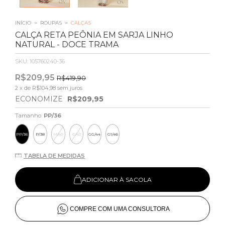
INÍCIO
>
ROUPAS
>
CALÇAS
CALÇA RETA PEÔNIA EM SARJA LINHO
NATURAL - DOCE TRAMA
SKU:
105760240-36
R$209,95
R$419,90
2
x de
R$104,98
sem juros
ECONOMIZE
R$209,95
Tamanho:
PP/36
PP/36
P/38
M/40
G/42
GG/44
G1/46
TABELA DE MEDIDAS
ADICIONAR À SACOLA
COMPRE COM UMA CONSULTORA