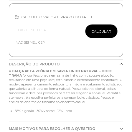
CALCULE O VALOR E PRAZO DO FRETE
Entregas para o CEP:
CALCULAR
NÃO SEI MEU CEP
DESCRIÇÃO DO PRODUTO
A
CALÇA RETA PEÔNIA EM SARJA LINHO NATURAL – DOCE
TRAMA
foi confeccionada em sarja de linho com viscose e algodão,
resultando em uma peça leve, estruturada e extremamente confortável. O
modelo apresenta caimento reto, cintura média e acabamento sofisticado
que valoriza a silhueta de forma natural. Possui cós tradicional, bolsos
funcionais e detalhes pensados para trazer elegância ao visual. Versátil e
atemporal, é a escolha perfeita para compor looks clássicos, frescos e
cheios de charme do trabalho ao encontro casual.
58% algodão · 30% viscose · 12% linho
MAIS MOTIVOS PARA ESCOLHER A QVESTIDO