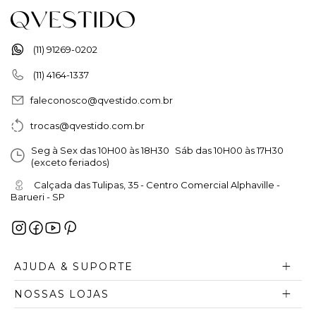
(11) 91269-0202
(11) 4164-1337
faleconosco@qvestido.com.br
trocas@qvestido.com.br
Seg à Sex das 10H00 às 18H30 Sáb das 10H00 às 17H30
(exceto feriados)
Calçada das Tulipas, 35 - Centro Comercial Alphaville -
Barueri - SP
AJUDA & SUPORTE
NOSSAS LOJAS