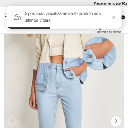
Parcelamento até
10x s
0