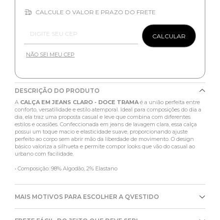
CALCULE O VALOR E PRAZO DO FRETE
Entregas para o CEP:
CALCULAR
NÃO SEI MEU CEP
DESCRIÇÃO DO PRODUTO
A
CALÇA EM JEANS CLARO - DOCE TRAMA
é a união perfeita entre
conforto, versatilidade e estilo atemporal. Ideal para composições do dia a
dia, ela traz uma proposta casual e leve que combina com diferentes
estilos e ocasiões. Confeccionada em jeans de lavagem clara, essa calça
possui um toque macio e elasticidade suave, proporcionando ajuste
perfeito ao corpo sem abrir mão da liberdade de movimento. O design
básico valoriza a silhueta e permite compor looks que vão do casual ao
urbano com facilidade.
• Composição: 98% Algodão, 2% Elastano
MAIS MOTIVOS PARA ESCOLHER A QVESTIDO