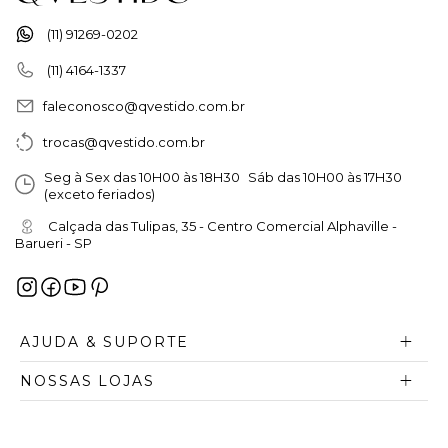
(11) 91269-0202
(11) 4164-1337
faleconosco@qvestido.com.br
trocas@qvestido.com.br
Seg à Sex das 10H00 às 18H30 Sáb das 10H00 às 17H30
(exceto feriados)
Calçada das Tulipas, 35 - Centro Comercial Alphaville -
Barueri - SP
AJUDA & SUPORTE
NOSSAS LOJAS