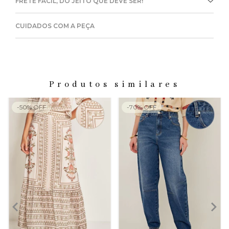
FRETE FÁCIL, DO JEITO QUE DEVE SER!
CUIDADOS COM A PEÇA
Produtos similares
-
50
%
OFF
-
70
%
OFF