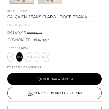
INÍCIO
>
ROUPAS
CALÇA EM JEANS CLARO - DOCE TRAMA
SKU:
105459182-40
R$149,95
R$299,90
ECONOMIZE
R$149,95
Tamanho:
M/40
P/38
M/40
G/42
GG/44
G1/46
TABELA DE MEDIDAS
ADICIONAR À SACOLA
COMPRE COM UMA CONSULTORA