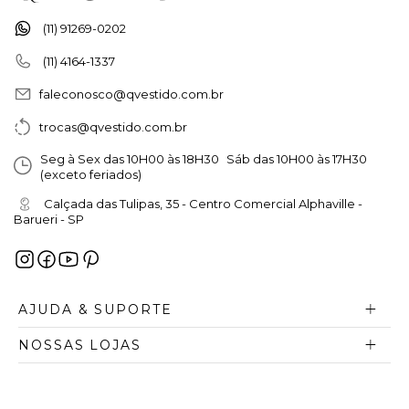
(11) 91269-0202
(11) 4164-1337
faleconosco@qvestido.com.br
trocas@qvestido.com.br
Seg à Sex das 10H00 às 18H30 Sáb das 10H00 às 17H30
(exceto feriados)
Calçada das Tulipas, 35 - Centro Comercial Alphaville -
Barueri - SP
AJUDA & SUPORTE
NOSSAS LOJAS