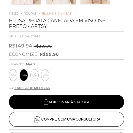
INÍCIO
>
ROUPAS
>
BLUSAS E CAMISAS
BLUSA REGATA CANELADA EM VISCOSE
PRETO - ARTSY
SKU:
10002461001-M
R$149,94
R$249,90
ECONOMIZE
R$99,96
Tamanho:
M/40
P/38
M/40
G/42
GG/44
TABELA DE MEDIDAS
ADICIONAR À SACOLA
COMPRE COM UMA CONSULTORA