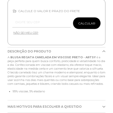
CALCULE O VALOR E PRAZO DO FRETE
Entregas para o CEP:
CALCULAR
NÃO SEI MEU CEP
DESCRIÇÃO DO PRODUTO
A
BLUSA REGATA CANELADA EM VISCOSE PRETO - ARTSY
é a
peça perfeita para quem busca conforto, praticidade e versatilidade no dia
a dia. Confeccionada em viscose com elastano, ela oferece toque macio,
elasticidade na medida certa e um caimento leve que valoriza a silhueta.
O tecido canelado traz um charme moderno e atemporal, enquanto o tom
preto garante combinações fáceis e um visual sempre elegante. Ideal para
usar sozinha nos dias mais quentes ou como base para sobreposições
com camisas, jaquetas e blazers, criando looks casuais ou mais refinados.
95% viscose, 5% elastano
MAIS MOTIVOS PARA ESCOLHER A QVESTIDO