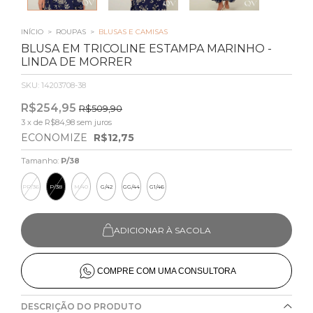
INÍCIO
>
ROUPAS
>
BLUSAS E CAMISAS
BLUSA EM TRICOLINE ESTAMPA MARINHO -
LINDA DE MORRER
SKU:
14203708-38
R$254,95
R$509,90
3
x de
R$84,98
sem juros
ECONOMIZE
R$12,75
Tamanho:
P/38
PP/36
P/38
M/40
G/42
GG/44
G1/46
ADICIONAR À SACOLA
COMPRE COM UMA CONSULTORA
DESCRIÇÃO DO PRODUTO