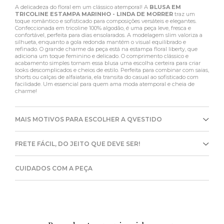
A delicadeza do floral em um clássico atemporal! A
BLUSA EM
TRICOLINE ESTAMPA MARINHO - LINDA DE MORRER
traz um
toque romântico e sofisticado para composições versáteis e elegantes.
Confeccionada em tricoline 100% algodão, é uma peça leve, fresca e
confortável, perfeita para dias ensolarados. A modelagem slim valoriza a
silhueta, enquanto a gola redonda mantém o visual equilibrado e
refinado. O grande charme da peça está na estampa floral liberty, que
adiciona um toque feminino e delicado. O comprimento clássico e
acabamento simples tornam essa blusa uma escolha certeira para criar
looks descomplicados e cheios de estilo. Perfeita para combinar com saias,
shorts ou calças de alfaiataria, ela transita do casual ao sofisticado com
facilidade. Um essencial para quem ama moda atemporal e cheia de
charme!
MAIS MOTIVOS PARA ESCOLHER A QVESTIDO
FRETE FÁCIL, DO JEITO QUE DEVE SER!
CUIDADOS COM A PEÇA