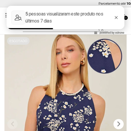
Parcelamento até
10x 
0
ESGOTADO