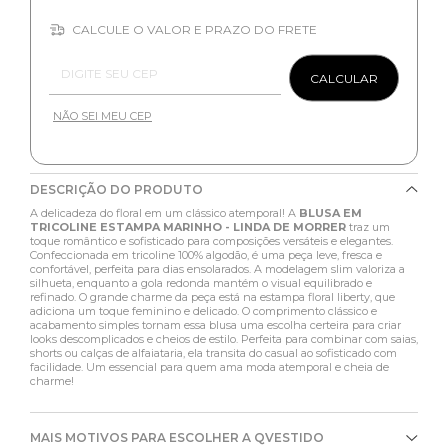
CALCULE O VALOR E PRAZO DO FRETE
Entregas para o CEP:
CALCULAR
NÃO SEI MEU CEP
DESCRIÇÃO DO PRODUTO
A delicadeza do floral em um clássico atemporal! A
BLUSA EM
TRICOLINE ESTAMPA MARINHO - LINDA DE MORRER
traz um
toque romântico e sofisticado para composições versáteis e elegantes.
Confeccionada em tricoline 100% algodão, é uma peça leve, fresca e
confortável, perfeita para dias ensolarados. A modelagem slim valoriza a
silhueta, enquanto a gola redonda mantém o visual equilibrado e
refinado. O grande charme da peça está na estampa floral liberty, que
adiciona um toque feminino e delicado. O comprimento clássico e
acabamento simples tornam essa blusa uma escolha certeira para criar
looks descomplicados e cheios de estilo. Perfeita para combinar com saias,
shorts ou calças de alfaiataria, ela transita do casual ao sofisticado com
facilidade. Um essencial para quem ama moda atemporal e cheia de
charme!
MAIS MOTIVOS PARA ESCOLHER A QVESTIDO