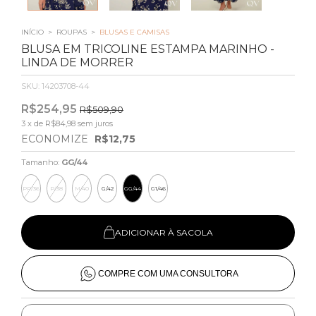
INÍCIO
>
ROUPAS
>
BLUSAS E CAMISAS
BLUSA EM TRICOLINE ESTAMPA MARINHO -
LINDA DE MORRER
SKU:
14203708-44
R$254,95
R$509,90
3
x de
R$84,98
sem juros
ECONOMIZE
R$12,75
Tamanho:
GG/44
PP/36
P/38
M/40
G/42
GG/44
G1/46
ADICIONAR À SACOLA
COMPRE COM UMA CONSULTORA