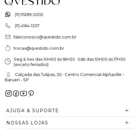
(11) 91269-0202
(11) 4164-1337
faleconosco@qvestido.com.br
trocas@qvestido.com.br
Seg à Sex das 10H00 às 18H30 Sáb das 10H00 às 17H30
(exceto feriados)
Calçada das Tulipas, 35 - Centro Comercial Alphaville -
Barueri - SP
AJUDA & SUPORTE
NOSSAS LOJAS