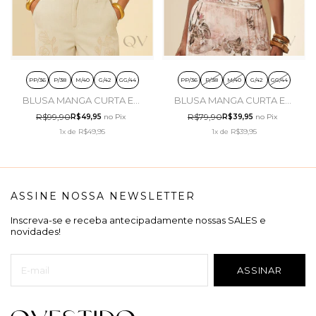
PP/36
P/38
M/40
G/42
GG/44
PP/36
P/38
M/40
G/42
GG/44
BLUSA MANGA CURTA EM
BLUSA MANGA CURTA EM
MALHA TRICOT FLAMÊ LIMA
MALHA DE ALGODÃO
R$99,90
R$79,90
R$49,95
no Pix
R$39,95
no Pix
DOCE - DOCE TRAMA
ROSA PÓ - DOCE TRAMA
1x
de
R$49,95
1x
de
R$39,95
ASSINE NOSSA NEWSLETTER
Inscreva-se e receba antecipadamente nossas SALES e
novidades!