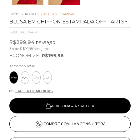
INÍCIO
>
ROUPAS
>
BLUSAS E CAMISAS
BLUSA EM CHIFFON ESTAMPADA OFF - ARTSY
SKU:
10001844-P
R$299,94
R$499,90
3
x de
R$99,98
sem juros
ECONOMIZE
R$199,96
Tamanho:
P/38
P/38
M/40
G/42
GG/44
TABELA DE MEDIDAS
ADICIONAR À SACOLA
COMPRE COM UMA CONSULTORA