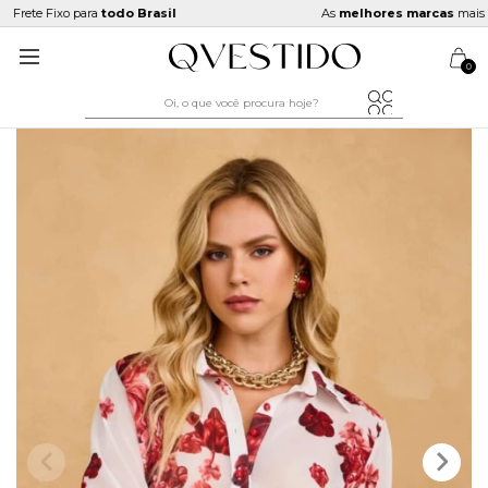
Frete Fixo para
todo Brasil
As
melhores marcas
mais pró
0