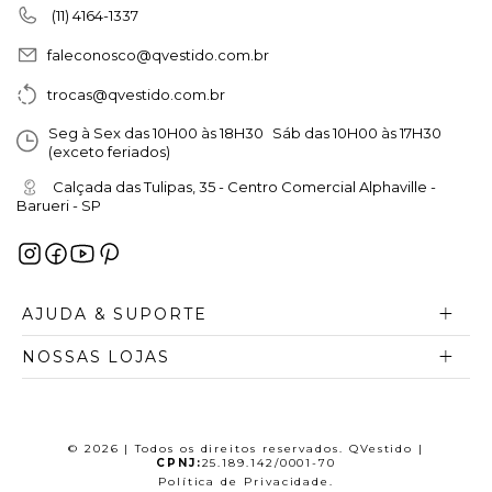
(11) 4164-1337
faleconosco@qvestido.com.br
trocas@qvestido.com.br
Seg à Sex das 10H00 às 18H30 Sáb das 10H00 às 17H30
(exceto feriados)
Calçada das Tulipas, 35 - Centro Comercial Alphaville -
Barueri - SP
AJUDA & SUPORTE
NOSSAS LOJAS
© 2026 | Todos os direitos reservados. QVestido |
CPNJ:
25.189.142/0001-70
Política de Privacidade
.