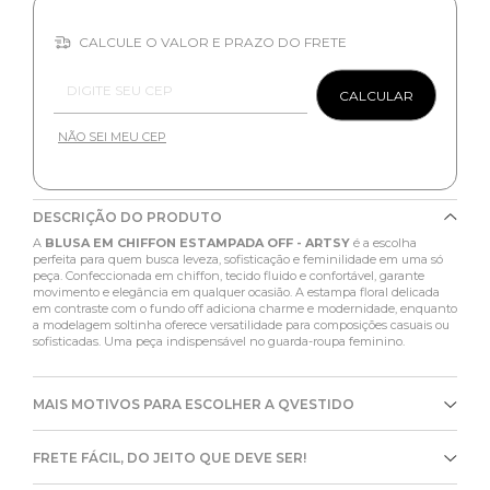
CALCULE O VALOR E PRAZO DO FRETE
Entregas para o CEP:
CALCULAR
NÃO SEI MEU CEP
DESCRIÇÃO DO PRODUTO
A
BLUSA EM CHIFFON ESTAMPADA OFF - ARTSY
é a escolha
perfeita para quem busca leveza, sofisticação e feminilidade em uma só
peça. Confeccionada em chiffon, tecido fluido e confortável, garante
movimento e elegância em qualquer ocasião. A estampa floral delicada
em contraste com o fundo off adiciona charme e modernidade, enquanto
a modelagem soltinha oferece versatilidade para composições casuais ou
sofisticadas. Uma peça indispensável no guarda-roupa feminino.
MAIS MOTIVOS PARA ESCOLHER A QVESTIDO
FRETE FÁCIL, DO JEITO QUE DEVE SER!