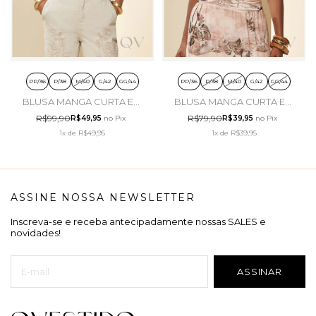
PP/36
P/38
M/40
G/42
GG/44
PP/36
P/38
M/40
G/42
GG/44
BLUSA MANGA CURTA EM
BLUSA MANGA CURTA EM
MALHA TRICOT FLAMÊ
MALHA DE ALGODÃO
R$99,90
R$79,90
R$49,95
no Pix
R$39,95
no Pix
BRANCO - DOCE TRAMA
ROSA PÓ - DOCE TRAMA
1x
de
R$49,95
1x
de
R$39,95
ASSINE NOSSA NEWSLETTER
Inscreva-se e receba antecipadamente nossas SALES e
novidades!