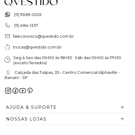
(11) 91269-0202
(11) 4164-1337
faleconosco@qvestido.com.br
trocas@qvestido.com.br
Seg à Sex das 10H00 às 18H30 Sáb das 10H00 às 17H30
(exceto feriados)
Calçada das Tulipas, 35 - Centro Comercial Alphaville -
Barueri - SP
AJUDA & SUPORTE
NOSSAS LOJAS