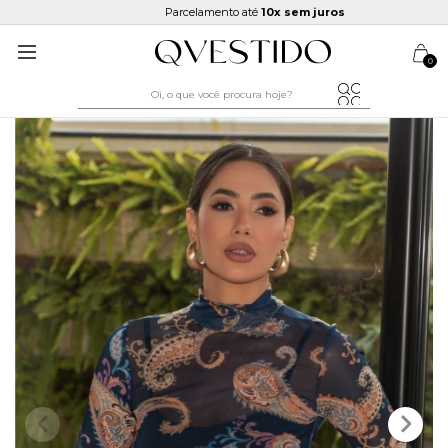
Parcelamento até
10x sem juros
0