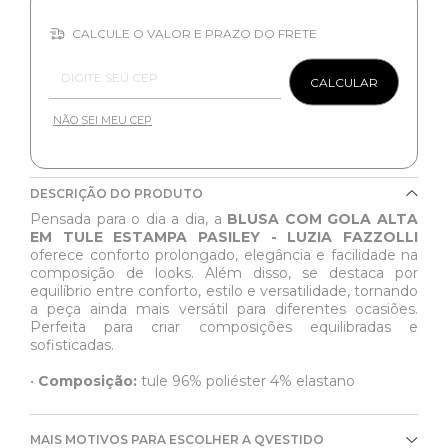
CALCULE O VALOR E PRAZO DO FRETE
Entregas para o CEP:
CALCULAR
NÃO SEI MEU CEP
DESCRIÇÃO DO PRODUTO
Pensada para o dia a dia, a
BLUSA COM GOLA ALTA
EM TULE ESTAMPA PASILEY - LUZIA FAZZOLLI
oferece conforto prolongado, elegância e facilidade na
composição de looks. Além disso, se destaca por
equilíbrio entre conforto, estilo e versatilidade, tornando
a peça ainda mais versátil para diferentes ocasiões.
Perfeita para criar composições equilibradas e
sofisticadas.
•
Composição:
tule 96% poliéster 4% elastano
MAIS MOTIVOS PARA ESCOLHER A QVESTIDO