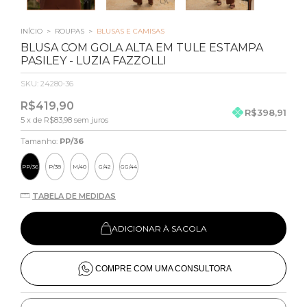
INÍCIO
>
ROUPAS
>
BLUSAS E CAMISAS
BLUSA COM GOLA ALTA EM TULE ESTAMPA
PASILEY - LUZIA FAZZOLLI
SKU:
24280-36
R$419,90
R$398,91
5
x de
R$83,98
sem juros
Tamanho:
PP/36
PP/36
P/38
M/40
G/42
GG/44
TABELA DE MEDIDAS
ADICIONAR À SACOLA
COMPRE COM UMA CONSULTORA